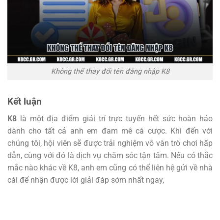
Không thể thay đổi tên đăng nhập K8
Kết luận
K8
là một địa điểm giải trí trực tuyến hết sức hoàn hảo
dành cho tất cả anh em đam mê cá cược. Khi đến với
chúng tôi, hội viên sẽ được trải nghiệm vô vàn trò chơi hấp
dẫn, cùng với đó là dịch vụ chăm sóc tận tâm. Nếu có thắc
mắc nào khác về K8, anh em cũng có thể liên hệ gửi về nhà
cái để nhận được lời giải đáp sớm nhất ngay,