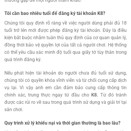
thường gặp để mọi người tham khảo.
Tôi cần bao nhiêu tuổi để đăng ký tài khoản K8?
Chúng tôi quy định rõ ràng về việc người dùng phải đủ 18
tuổi trở lên mới được phép đăng ký tài khoản. Đây là điều
kiện bắt buộc nhằm tuân thủ quy định của cơ quan quản lý,
đồng thời bảo vệ quyền lợi của tất cả người chơi. Hệ thống
có thể yêu cầu xác minh độ tuổi qua giấy tờ tùy thân trong
quá trình đăng ký.
Nếu phát hiện tài khoản do người chưa đủ tuổi sử dụng,
chúng tôi có quyền khóa vĩnh viễn và từ chối cung cấp dịch
vụ lại. Vì vậy anh em cần đảm bảo cung cấp thông tin
chính xác, trung thực ngay từ đầu cho
K8.
Từ đó tránh
được các rủi ro về sau trong quá trình sử dụng và giải trí tại
sân chơi.
Quy trình xử lý khiếu nại và thời gian thường là bao lâu?