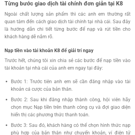
Từng bước giao dịch tài chính đơn giản tại K8
Ngoài chất lượng sản phẩm thì các anh em thường rất
quan tâm đến cách giao dịch tài chính tại nhà cái. Sau đây
là hướng dẫn chi tiết từng bước để nạp và rút tiền cho
khách hàng dễ nắm rõ.
Nạp tiền vào tài khoản K8 để giải trí ngay
Trước hết, chúng tôi xin chia sẻ các bước để nạp tiền vào
tài khoản tại nhà cái của anh em ngay tại đây:
Bước 1: Trước tiên anh em sẽ cần đăng nhập vào tài
khoản cá cược của bản thân.
Bước 2: Sau khi đăng nhập thành công, hội viên hãy
chọn mục Nạp tiền trên thanh công cụ và đợi giao diện
hiển thị các phương thức thanh toán.
Bước 3: Sau đó, khách hàng có thể chọn hình thức nạp
phù hợp của bản thân như chuyển khoản, ví điện tử