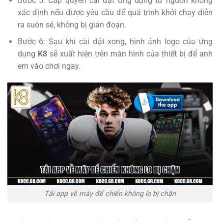
Bước 5: Cấp quyền cài đặt ứng dụng từ nguồn không
xác định nếu được yêu cầu để quá trình khởi chạy diễn
ra suôn sẻ, không bị gián đoạn.
Bước 6: Sau khi cài đặt xong, hình ảnh logo của ứng
dụng
K8
sẽ xuất hiện trên màn hình của thiết bị để anh
em vào chơi ngay.
Tải app về máy để chiến không lo bị chặn