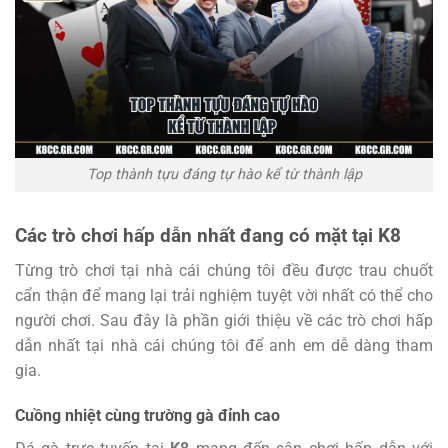
Top thành tựu đáng tự hào kể từ thành lập
Các trò chơi hấp dẫn nhất đang có mặt tại K8
Từng trò chơi tại nhà cái chúng tôi đều được trau chuốt
cẩn thận để mang lại trải nghiệm tuyệt vời nhất có thể cho
người chơi. Sau đây là phần giới thiệu về các trò chơi hấp
dẫn nhất tại nhà cái chúng tôi để anh em dễ dàng tham
gia.
Cuồng nhiệt cùng trường gà đỉnh cao