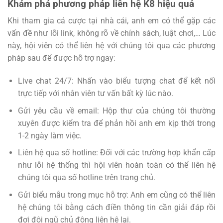
Khám phá phương pháp liên hệ K8 hiệu quả
Khi tham gia cá cược tại nhà cái, anh em có thể gặp các
vấn đề như lỗi link, không rõ về chính sách, luật chơi,… Lúc
này, hội viên có thể liên hệ với chúng tôi qua các phương
pháp sau để được hỗ trợ ngay:
Live chat 24/7: Nhấn vào biểu tượng chat để kết nối
trực tiếp với nhân viên tư vấn bất kỳ lúc nào.
Gửi yêu cầu về email: Hộp thư của chúng tôi thường
xuyên được kiểm tra để phản hồi anh em kịp thời trong
1-2 ngày làm việc.
Liên hệ qua số hotline: Đối với các trường hợp khẩn cấp
như lỗi hệ thống thì hội viên hoàn toàn có thể liên hệ
chúng tôi qua số hotline trên trang chủ.
Gửi biểu mẫu trong mục hỗ trợ: Anh em cũng có thể liên
hệ chúng tôi bằng cách điền thông tin cần giải đáp rồi
đợi đội ngũ chủ động liên hệ lại.