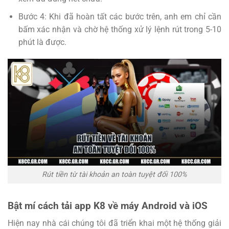
Bước 4: Khi đã hoàn tất các bước trên, anh em chỉ cần
bấm xác nhận và chờ hệ thống xử lý lệnh rút trong 5-10
phút là được.
Rút tiền từ tài khoản an toàn tuyệt đối 100%
Bật mí cách tải app K8 về máy Android và iOS
Hiện nay nhà cái chúng tôi đã triển khai một hệ thống giải