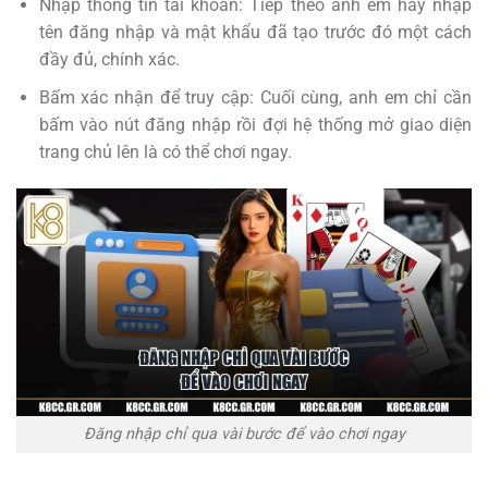
Nhập thông tin tài khoản: Tiếp theo anh em hãy nhập
tên đăng nhập và mật khẩu đã tạo trước đó một cách
đầy đủ, chính xác.
Bấm xác nhận để truy cập: Cuối cùng, anh em chỉ cần
bấm vào nút đăng nhập rồi đợi hệ thống mở giao diện
trang chủ lên là có thể chơi ngay.
Đăng nhập chỉ qua vài bước để vào chơi ngay